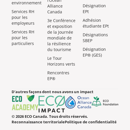
l’Ocean
environnement
Désignation
Alliance
Services RH
EPt
Canada
pour les
Adhésion
3e Conférence
employeurs
étudiante EPt
et exposition
Services RH
de la Journée
Désignations
pour les
mondiale de
SBEP
particuliers
la résilience
Désignation
du tourisme
EP® (GES)
Le Tour
Horizons verts
Rencontres
EP®
D’autres façons dont nous avons un impact
© 2026 ECO Canada. Tous droits réservés.
Reconnaissance territoriale
Politique de confidentialité