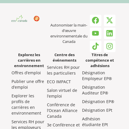
Autonomiser la main-
d’œuvre
environnementale du
Canada
Explorez les
Centre des
Titres de
carrières en
événements
compétence et
environnement
adhésions
Services RH pour
Offres d’emploi
Désignation
les particuliers
Employeur EP®
Publier une offre
ECO IMPACT
d’emploi
Désignation
Salon virtuel de
Auditeur EP®
Explorer les
l’emploi
profils de
Désignation EP®
Conférence de
carrières en
Désignation EPt
l’Ocean Alliance
environnement
Canada
Adhésion
Services RH pour
étudiante EPt
3e Conférence et
les employeurs