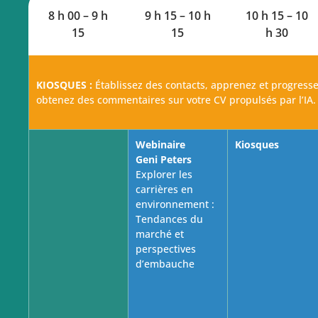
8 h 00 – 9 h
9 h 15 – 10 h
10 h 15 – 10
15
15
h 30
KIOSQUES :
Établissez des contacts, apprenez et progressez
obtenez des commentaires sur votre CV propulsés par l’IA. 
Webinaire
Kiosques
Geni Peters
Explorer les
carrières en
environnement :
Tendances du
marché et
perspectives
d’embauche