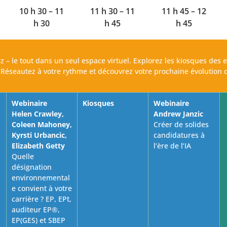
10 h 30 – 11
11 h 30 – 11
11 h 45 – 12
h 30
h 45
h 45
 – le tout dans un seul espace virtuel. Explorez les kiosques des 
Réseautez à votre rythme et découvrez votre prochaine évolution d
Webinaire
Kiosques
Webinaire
Helen Crawley,
Andrew Janzic
Coleen Mahoney,
Créer de solides
Kyrsti Urbancic,
candidatures à
Elizabeth Getty
l’ère de l’IA
Quelle
désignation
environnemental
e convient à votre
carrière ? EP, EPt,
auditeur EP®,
EP(GES) et SBEP