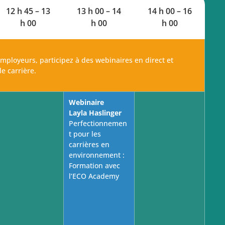
12 h 45 – 13
13 h 00 – 14
14 h 00 – 16
h 00
h 00
h 00
employeurs, participez à des webinaires en direct et
e carrière.
Webinaire
Layla Haslinger
Perfectionnemen
t pour les
carrières en
environnement :
Formation avec
l’ECO Academy