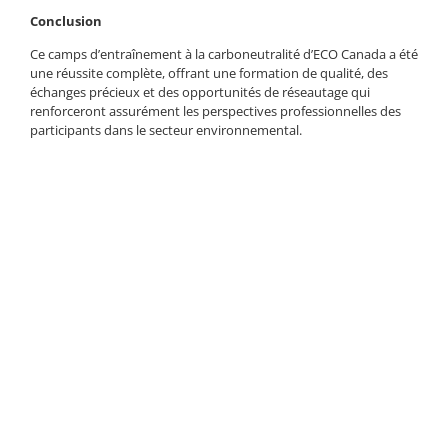
Conclusion
Ce camps d’entraînement à la carboneutralité d’ECO Canada a été
une réussite complète, offrant une formation de qualité, des
échanges précieux et des opportunités de réseautage qui
renforceront assurément les perspectives professionnelles des
participants dans le secteur environnemental.
Cet événement a été financé par la Table ronde des affaires et de
l’enseignement supérieur (TRAES), avec le soutien du
gouvernement du Canada.
La Table ronde des affaires et de l’enseignement supérieur
(TRAES) est une organisation non partisane et à but non lucratif
qui réunit les meilleures entreprises du Canada et les principaux
établissements d’enseignement postsecondaire pour relever les
défis en matière de compétences, de talents et d’économie.
Depuis 2015, TRAES a connecté, convoqué et tiré parti de la
puissance de ses membres pour créer des opportunités pour les
étudiants et les travailleurs de l’enseignement postsecondaire,
stimuler l’innovation et favoriser la collaboration. Pour en savoir
plus, consultez le site
www.bher.ca
et les ressources
d’apprentissage intégré au travail pour explorer, investir et créer
des opportunités d’AIT de qualité.