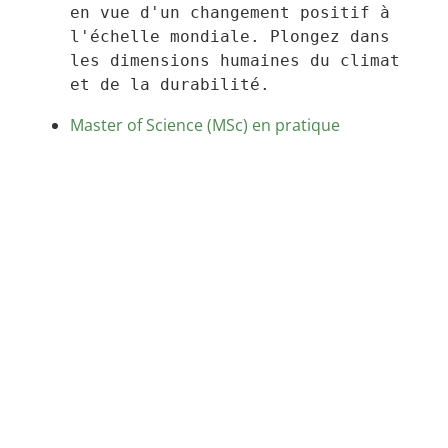
en vue d'un changement positif à 
l'échelle mondiale. Plongez dans 
les dimensions humaines du climat 
et de la durabilité.
Master of Science (MSc) en pratique 
environnementale
 : Explorez l'impact 
des sciences sociales, naturelles 
et physiques sur l'environnement. 
Vous aurez un aperçu de la 
durabilité, des écosystèmes, des 
risques environnementaux et des 
techniques d'assainissement.
À l'issue de cette formation, vous 
pourrez obtenir la certification de 
professionnel de l'environnement en formation 
(EPt)
professionnel 
 et la certification de 
de l'environnement (EP®)
. Vous pouvez 