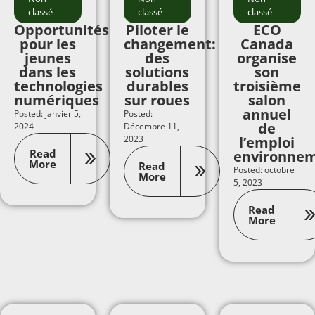
classé
classé
classé
Opportunités
Piloter le
ECO
pour les
changement:
Canada
jeunes
des
organise
dans les
solutions
son
technologies
durables
troisième
numériques
sur roues
salon
annuel
Posted: janvier 5,
Posted:
de
2024
Décembre 11,
2023
l’emploi
Read
environne
More
Read
Posted: octobre
More
5, 2023
Read
More