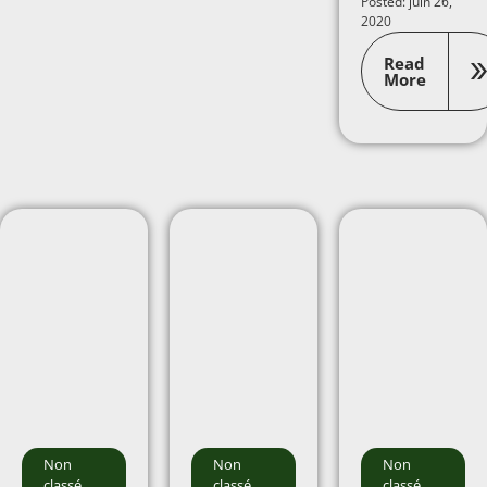
Posted: juin 26,
2020
Read
More
Non
Non
Non
classé
classé
classé