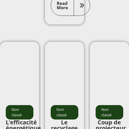
Read
More
Non
Non
Non
classé
classé
classé
L’efficacité
Le
Coup de
énergétique
recyclage
projecteur