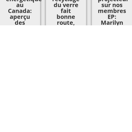
au
du verre
sur nos
Canada:
fait
membres
aperçu
bonne
EP:
des
route,
Marilyn
industries
une
Baxter
clés et
pelletée
Posted: février
des
à la fois!
26, 2019
possibilités
Posted: juin 13,
Read
d’emploi
2019
More
Posted: juin 26,
Read
2019
More
Read
More