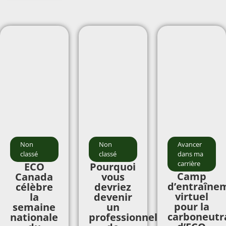
Non
Non
Avancer
classé
classé
dans ma
carrière
ECO
Pourquoi
Camp
Canada
vous
d’entraîne
célèbre
devriez
virtuel
la
devenir
pour la
semaine
un
carboneutra
nationale
professionnel