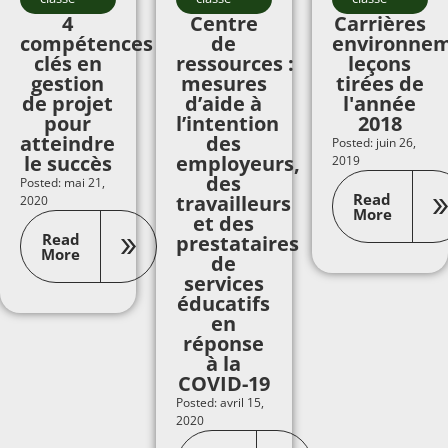
4
Centre
Carrières
compétences
de
environnem
clés en
ressources :
leçons
gestion
mesures
tirées de
de projet
d’aide à
l'année
pour
l’intention
2018
atteindre
des
Posted: juin 26,
le succès
employeurs,
2019
des
Posted: mai 21,
Read
travailleurs
2020
More
et des
Read
prestataires
More
de
services
éducatifs
en
réponse
à la
COVID-19
Posted: avril 15,
2020