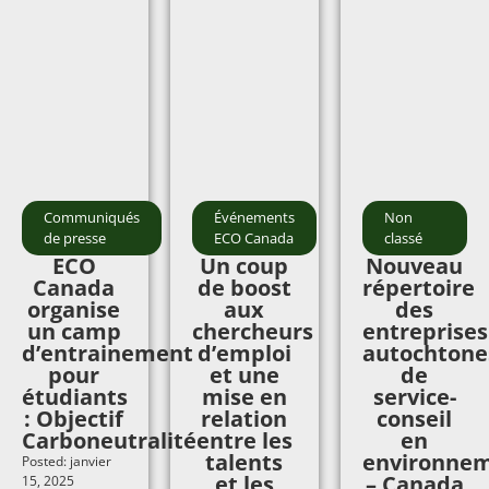
Communiqués
Événements
Non
de presse
ECO Canada
classé
ECO
Un coup
Nouveau
Canada
de boost
répertoire
organise
aux
des
un camp
chercheurs
entreprises
d’entrainement
d’emploi
autochtone
pour
et une
de
étudiants
mise en
service-
: Objectif
relation
conseil
Carboneutralité
entre les
en
talents
environne
Posted: janvier
et les
– Canada
15, 2025