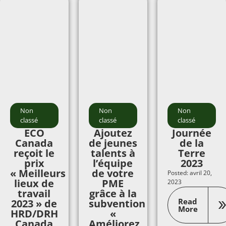
Non
Non
Non
classé
classé
classé
ECO
Ajoutez
Journée
Canada
de jeunes
de la
reçoit le
talents à
Terre
prix
l’équipe
2023
« Meilleurs
de votre
Posted: avril 20,
lieux de
PME
2023
travail
grâce à la
Read
2023 » de
subvention
More
HRD/DRH
«
Canada
Améliorez