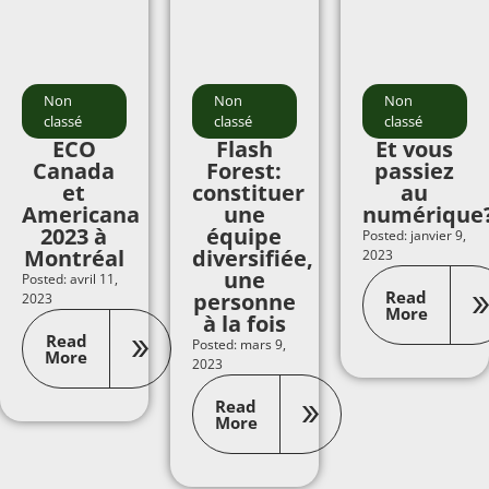
Non
Non
Non
classé
classé
classé
ECO
Flash
Et vous
Canada
Forest:
passiez
et
constituer
au
Americana
une
numérique
2023 à
équipe
Posted: janvier 9,
Montréal
diversifiée,
2023
une
Posted: avril 11,
Read
personne
2023
More
à la fois
Read
Posted: mars 9,
More
2023
Read
More