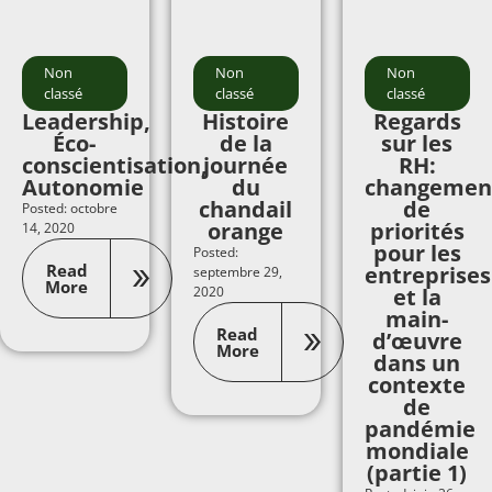
Non
Non
Non
classé
classé
classé
Leadership,
Histoire
Regards
Éco-
de la
sur les
conscientisation,
journée
RH:
Autonomie
du
changemen
chandail
de
Posted: octobre
orange
priorités
14, 2020
pour les
Posted:
Read
entreprises
septembre 29,
More
2020
et la
main-
Read
d’œuvre
More
dans un
contexte
de
pandémie
mondiale
(partie 1)