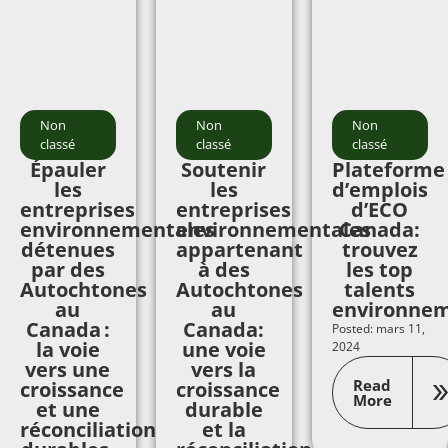
Non
Non
Non
classé
classé
classé
Épauler
Soutenir
Plateforme
les
les
d’emplois
entreprises
entreprises
d’ECO
environnementales
environnementales
Canada:
détenues
appartenant
trouvez
par des
à des
les top
Autochtones
Autochtones
talents
au
au
environne
Canada :
Canada:
Posted: mars 11,
la voie
une voie
2024
vers une
vers la
Read
croissance
croissance
More
et une
durable
réconciliation
et la