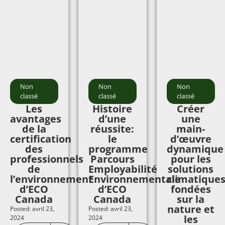
Non
Non
Non
classé
classé
classé
Les
Histoire
Créer
avantages
d’une
une
de la
réussite:
main-
certification
le
d’œuvre
des
programme
dynamique
professionnels
Parcours
pour les
de
Employabilité
solutions
l’environnement
Environnementale
climatique
d’ECO
d’ECO
fondées
Canada
Canada
sur la
nature et
Posted: avril 23,
Posted: avril 23,
les
2024
2024