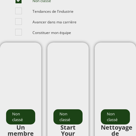
Non classé
Tendances de l’industrie
Avancer dans ma carrière
Constituer mon équipe
Non
Non
Non
classé
classé
classé
Un
Start
Nettoyage
membre
Your
de