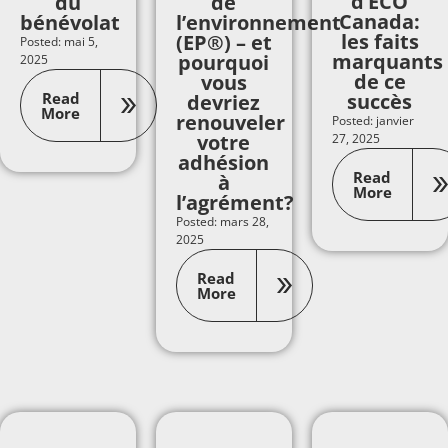
d’ECO
du
de
Canada:
bénévolat
l’environnement
les faits
(EP®) – et
Posted: mai 5,
marquants
pourquoi
2025
de ce
vous
Read
succès
devriez
More
renouveler
Posted: janvier
votre
27, 2025
adhésion
Read
à
More
l’agrément?
Posted: mars 28,
2025
Read
More