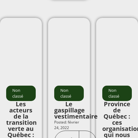
Non
Non
Non
classé
classé
classé
Les
Le
Province
acteurs
gaspillage
de
de la
vestimentaire
Québec :
transition
ces
Posted: février
verte au
organisatio
24, 2022
Québec :
qui nous